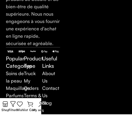
bien-être de qualité
supérieure. Nous nous
engageons à vous fournir
une expérience d'achat
en ligne rapide,
sécurisée et agréable.
Popular
Product
Useful
Categories
Type
Links
Soins de
Truck
About
la peau
My
Us
Maquillage
Orders
Contact
Parfums
Terms &
Us
Soins du
Conditions
Blog
corps
Suppliers
Shop
Filters
Wishlist
Cart
My account
Soins
Careers
anti-