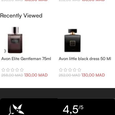
Ajouter Au Panier
Ajouter Au Panier
Recently Viewed
Avon Elite Gentleman 75ml
Avon little black dress 50 Ml
130,00
MAD
130,00
MAD
258,00
MAD
252,00
MAD
4,5
/5