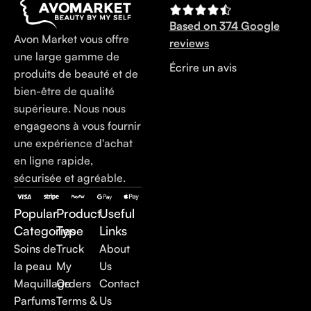
Based on 374 Google
Avon Market vous offre
reviews
une large gamme de
Écrire un avis
produits de beauté et de
bien-être de qualité
supérieure. Nous nous
engageons à vous fournir
une expérience d'achat
en ligne rapide,
sécurisée et agréable.
Popular
Product
Useful
Categories
Type
Links
Soins de
Truck
About
la peau
My
Us
Maquillage
Orders
Contact
Parfums
Terms &
Us