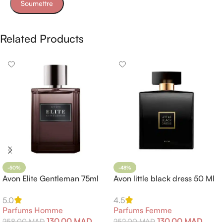
Related Products
-50%
-48%
Avon Elite Gentleman 75ml
Avon little black dress 50 Ml
5.0
4.5
Parfums Homme
Parfums Femme
130,00
MAD
130,00
MAD
258,00
MAD
252,00
MAD