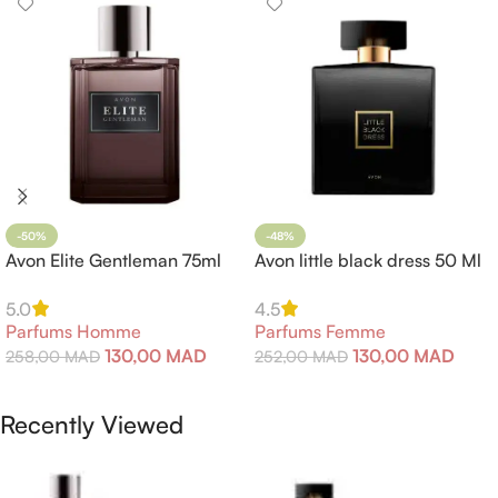
-50%
-48%
Avon Elite Gentleman 75ml
Avon little black dress 50 Ml
5.0
4.5
Parfums Homme
Parfums Femme
130,00
MAD
130,00
MAD
258,00
MAD
252,00
MAD
Ajouter Au Panier
Ajouter Au Panier
Recently Viewed