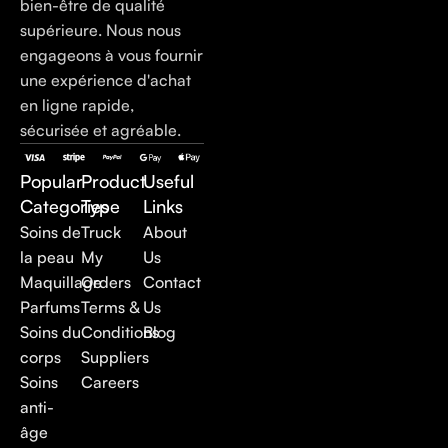
bien-être de qualité
supérieure. Nous nous
engageons à vous fournir
une expérience d'achat
en ligne rapide,
sécurisée et agréable.
Popular
Product
Useful
Categories
Type
Links
Soins de
Truck
About
la peau
My
Us
Maquillage
Orders
Contact
Parfums
Terms &
Us
Soins du
Conditions
Blog
corps
Suppliers
Soins
Careers
anti-
âge