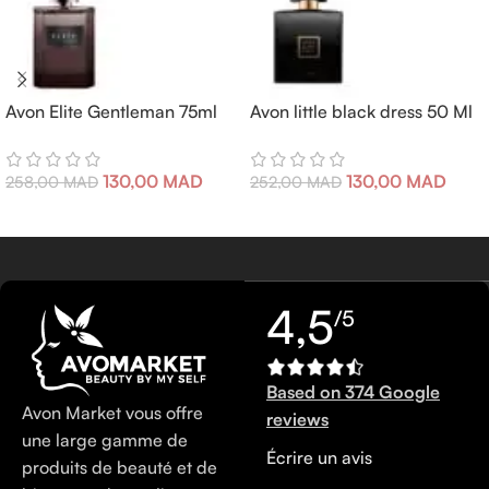
Avon Elite Gentleman 75ml
Avon little black dress 50 Ml
130,00
MAD
130,00
MAD
258,00
MAD
252,00
MAD
4,5
/5
Based on 374 Google
Avon Market vous offre
reviews
une large gamme de
Écrire un avis
produits de beauté et de