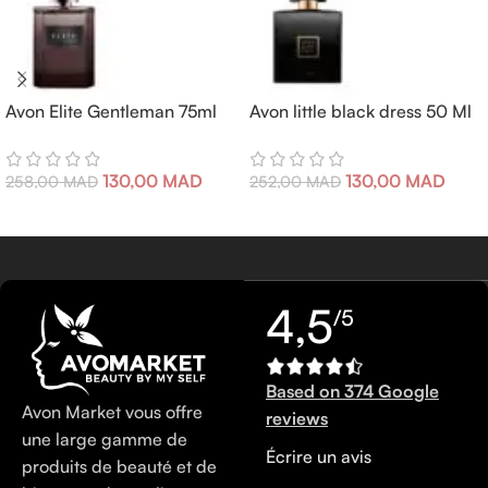
Avon Elite Gentleman 75ml
Avon little black dress 50 Ml
130,00
MAD
130,00
MAD
258,00
MAD
252,00
MAD
4,5
/5
Based on 374 Google
Avon Market vous offre
reviews
une large gamme de
Écrire un avis
produits de beauté et de