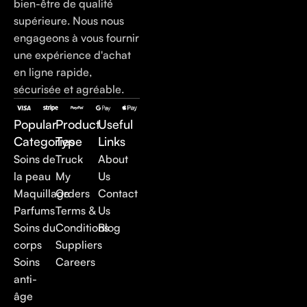
bien-être de qualité
supérieure. Nous nous
engageons à vous fournir
une expérience d'achat
en ligne rapide,
sécurisée et agréable.
Popular
Product
Useful
Categories
Type
Links
Soins de
Truck
About
la peau
My
Us
Maquillage
Orders
Contact
Parfums
Terms &
Us
Soins du
Conditions
Blog
corps
Suppliers
Soins
Careers
anti-
âge