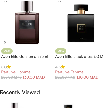
-50%
-48%
Avon Elite Gentleman 75ml
Avon little black dress 50 Ml
5.0
4.5
Parfums Homme
Parfums Femme
130,00
MAD
130,00
MAD
258,00
MAD
252,00
MAD
Ajouter Au Panier
Ajouter Au Panier
Recently Viewed