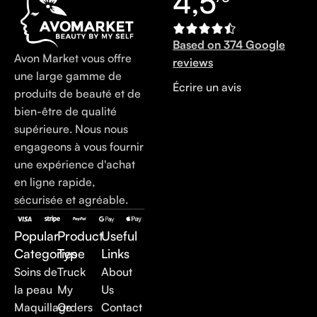
4,5
Based on 374 Google
Avon Market vous offre
reviews
une large gamme de
Écrire un avis
produits de beauté et de
bien-être de qualité
supérieure. Nous nous
engageons à vous fournir
une expérience d'achat
en ligne rapide,
sécurisée et agréable.
Popular
Product
Useful
Categories
Type
Links
Soins de
Truck
About
la peau
My
Us
Maquillage
Orders
Contact