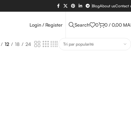
Blog
About us
Contact 
Login / Register
Search
0
0
/
0,00
MA
12
18
24