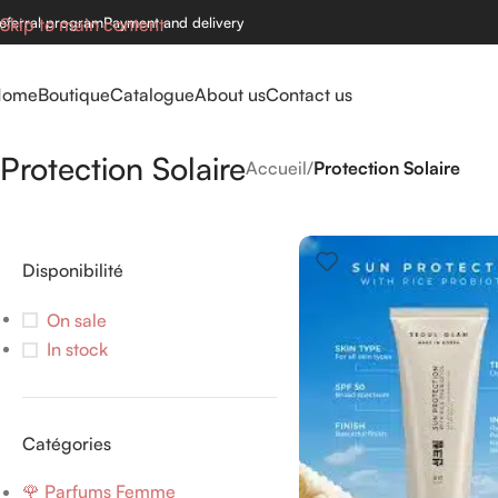
eferral program
Skip to main content
Payment and delivery
Home
Boutique
Catalogue
About us
Contact us
Protection Solaire
Accueil
/
Protection Solaire
Disponibilité
On sale
In stock
Catégories
🌹 Parfums Femme