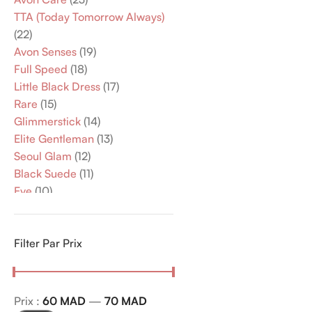
TTA (Today Tomorrow Always)
(22)
Avon Senses
(19)
Full Speed
(18)
Little Black Dress
(17)
Rare
(15)
Glimmerstick
(14)
Elite Gentleman
(13)
Seoul Glam
(12)
Black Suede
(11)
Eve
(10)
Individual Blue
(9)
Incandessence
(8)
Luck
Filter Par Prix
(8)
Ultra Matte
(8)
Lov U
(7)
Wild Country
(7)
Prix :
60 MAD
—
70 MAD