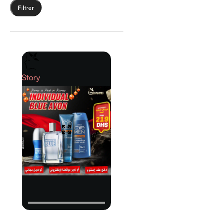
Mesmerize
(6)
Filtrer
Perceive
(6)
Segno
(6)
Célèbre
(5)
Cherish
(5)
Hydramatic
(5)
Imari
(5)
Story
Mascaras
(5)
Avon Collections
(3)
Lucky Me
(3)
Maxima
(3)
Musk
(3)
Pur Blanca
(3)
Surreal
(3)
Wish of Love
(3)
Advance Techniques
(2)
Artistique
(2)
Footworks
(2)