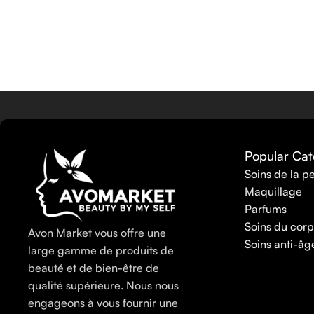
Herstory
(2)
mark.
(2)
Premiere Luxe
(2)
V for Victory
(2)
Anew
(1)
Popular Cat
Soins de la p
Maquillage
Parfums
Soins du corp
Avon Market vous offre une
Soins anti-âg
large gamme de produits de
beauté et de bien-être de
qualité supérieure. Nous nous
engageons à vous fournir une