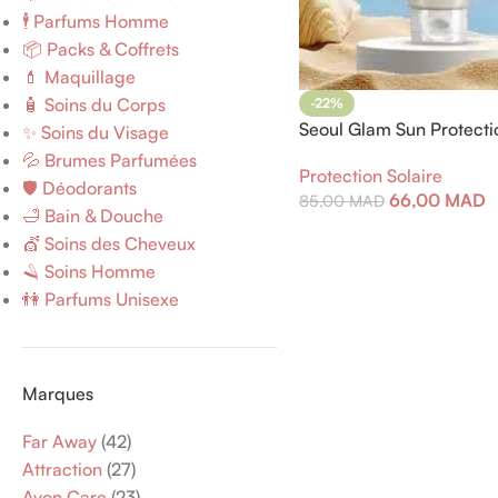
🕴️ Parfums Homme
📦 Packs & Coffrets
💄 Maquillage
🧴 Soins du Corps
-22%
Seoul Glam Sun Protecti
✨ Soins du Visage
Rice Probiotics 50 g
💦 Brumes Parfumées
Protection Solaire
🛡️ Déodorants
66,00
MAD
85,00
MAD
🛁 Bain & Douche
💇 Soins des Cheveux
🪒 Soins Homme
👫 Parfums Unisexe
Marques
Far Away
(42)
Attraction
(27)
Avon Care
(23)