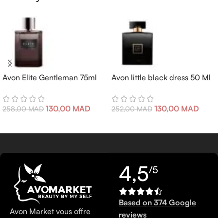
Avon Elite Gentleman 75ml
Avon little black dress 50 Ml
130,00
MAD
130,00
MAD
258,00
MAD
252,00
MAD
4,5
/5
Based on 374 Google
Avon Market vous offre
reviews