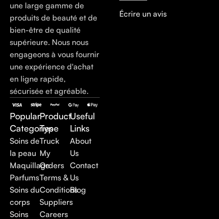
une large gamme de
Écrire un avis
produits de beauté et de
bien-être de qualité
supérieure. Nous nous
engageons à vous fournir
une expérience d'achat
en ligne rapide,
sécurisée et agréable.
Popular
Product
Useful
Categories
Type
Links
Soins de
Truck
About
la peau
My
Us
Maquillage
Orders
Contact
Parfums
Terms &
Us
Soins du
Conditions
Blog
corps
Suppliers
Soins
Careers