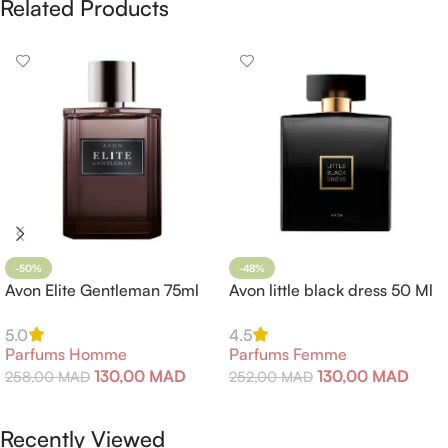
Related Products
-50%
-48%
Avon Elite Gentleman 75ml
Avon little black dress 50 Ml
5.0
4.5
Parfums Homme
Parfums Femme
130,00
MAD
130,00
MAD
258,00
MAD
252,00
MAD
Ajouter Au Panier
Ajouter Au Panier
Recently Viewed