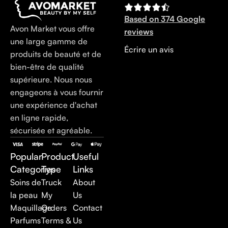
Based on 374 Google
Avon Market vous offre
reviews
une large gamme de
Écrire un avis
produits de beauté et de
bien-être de qualité
supérieure. Nous nous
engageons à vous fournir
une expérience d'achat
en ligne rapide,
sécurisée et agréable.
Popular
Product
Useful
Categories
Type
Links
Soins de
Truck
About
la peau
My
Us
Maquillage
Orders
Contact
Parfums
Terms &
Us