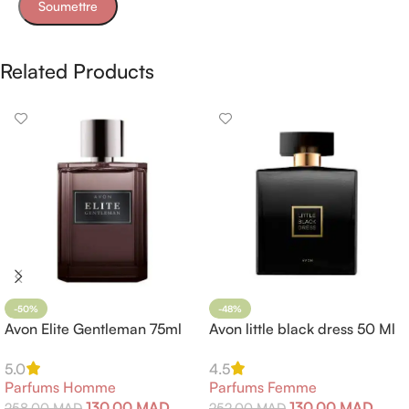
Related Products
-50%
-48%
Avon Elite Gentleman 75ml
Avon little black dress 50 Ml
5.0
4.5
Parfums Homme
Parfums Femme
130,00
MAD
130,00
MAD
258,00
MAD
252,00
MAD