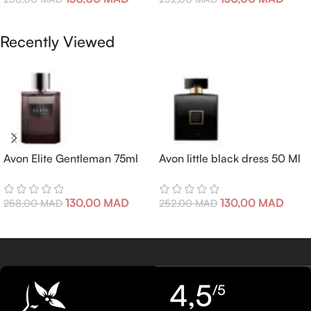
Ajouter Au Panier
Ajouter Au Panier
Recently Viewed
Avon Elite Gentleman 75ml
Avon little black dress 50 Ml
130,00
MAD
130,00
MAD
258,00
MAD
252,00
MAD
4,5
/5