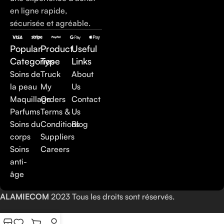
en ligne rapide,
sécurisée et agréable.
Popular
Product
Useful
Categories
Type
Links
Soins de
Truck
About
la peau
My
Us
Maquillage
Orders
Contact
Parfums
Terms &
Us
Soins du
Conditions
Blog
corps
Suppliers
Soins
Careers
anti-
âge
ALAMIECOM
2023 Tous les droits sont réservés.