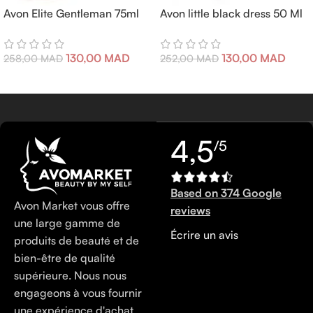
Avon Elite Gentleman 75ml
Avon little black dress 50 Ml
130,00
MAD
130,00
MAD
258,00
MAD
252,00
MAD
4,5
/5
Based on 374 Google
Avon Market vous offre
reviews
une large gamme de
Écrire un avis
produits de beauté et de
bien-être de qualité
supérieure. Nous nous
engageons à vous fournir
une expérience d'achat