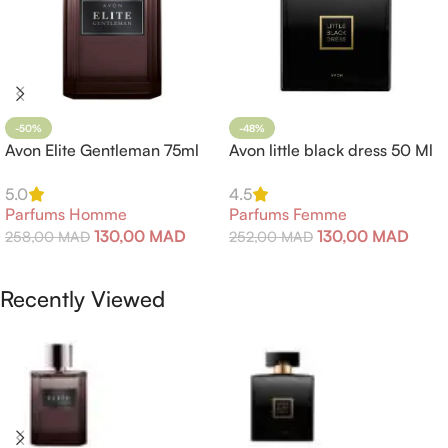
-50%
-48%
Avon Elite Gentleman 75ml
Avon little black dress 50 Ml
5.0
4.5
Parfums Homme
Parfums Femme
130,00
MAD
130,00
MAD
258,00
MAD
252,00
MAD
Ajouter Au Panier
Ajouter Au Panier
Recently Viewed