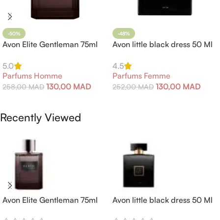
-50%
-48%
Avon Elite Gentleman 75ml
Avon little black dress 50 Ml
5.0
4.5
Parfums Homme
Parfums Femme
130,00
MAD
130,00
MAD
258,00
MAD
252,00
MAD
Ajouter Au Panier
Ajouter Au Panier
Recently Viewed
Avon Elite Gentleman 75ml
Avon little black dress 50 Ml