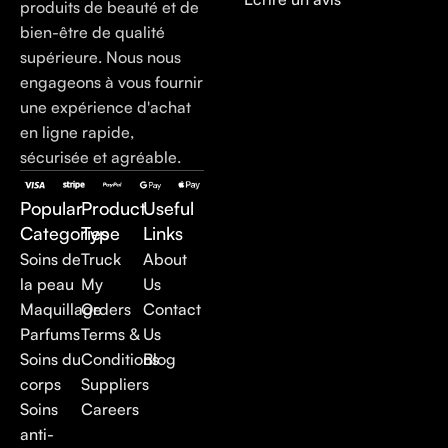
produits de beauté et de
bien-être de qualité
supérieure. Nous nous
engageons à vous fournir
une expérience d'achat
en ligne rapide,
sécurisée et agréable.
Popular
Product
Useful
Categories
Type
Links
Soins de
Truck
About
la peau
My
Us
Maquillage
Orders
Contact
Parfums
Terms &
Us
Soins du
Conditions
Blog
corps
Suppliers
Soins
Careers
anti-