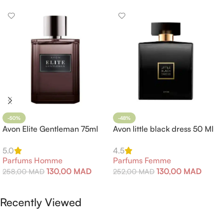
-50%
-48%
Avon Elite Gentleman 75ml
Avon little black dress 50 Ml
5.0
4.5
Parfums Homme
Parfums Femme
130,00
MAD
130,00
MAD
258,00
MAD
252,00
MAD
Ajouter Au Panier
Ajouter Au Panier
Recently Viewed