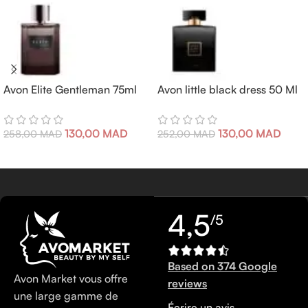
Avon Elite Gentleman 75ml
Avon little black dress 50 Ml
130,00
MAD
130,00
MAD
258,00
MAD
252,00
MAD
4,5
/5
Based on 374 Google
Avon Market vous offre
reviews
une large gamme de
Écrire un avis