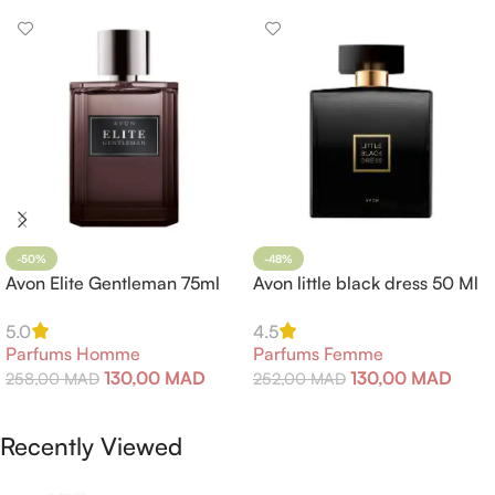
-50%
-48%
Avon Elite Gentleman 75ml
Avon little black dress 50 Ml
5.0
4.5
Parfums Homme
Parfums Femme
130,00
MAD
130,00
MAD
258,00
MAD
252,00
MAD
Ajouter Au Panier
Ajouter Au Panier
Recently Viewed