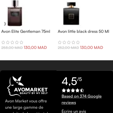
Avon Elite Gentleman 75ml
Avon little black dress 50 Ml
130,00
MAD
130,00
MAD
258,00
MAD
252,00
MAD
4,5
/5
Based on 374 Google
Avon Market vous offre
reviews
une large gamme de
Écrire un avis