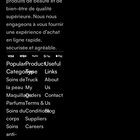
produits de beauté et de
bien-être de qualité
supérieure. Nous nous
engageons à vous fournir
une expérience d'achat
en ligne rapide,
sécurisée et agréable.
Popular
Product
Useful
Categories
Type
Links
Soins de
Truck
About
la peau
My
Us
Maquillage
Orders
Contact
Parfums
Terms &
Us
Soins du
Conditions
Blog
corps
Suppliers
Soins
Careers
anti-