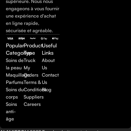
supérieure. Nous nous
engageons à vous fournir
une expérience d'achat
en ligne rapide,
sécurisée et agréable.
Popular
Product
Useful
Categories
Type
Links
Soins de
Truck
About
la peau
My
Us
Maquillage
Orders
Contact
Parfums
Terms &
Us
Soins du
Conditions
Blog
corps
Suppliers
Soins
Careers
anti-
âge