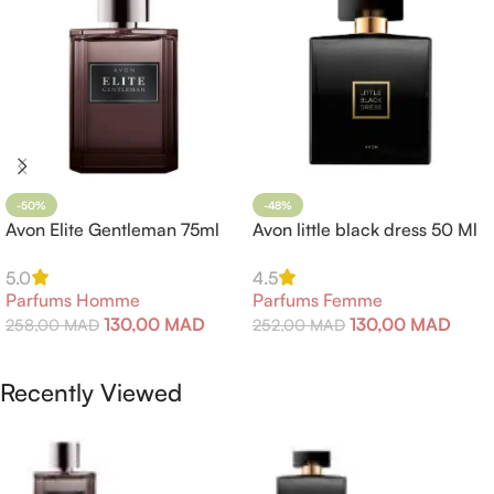
-50%
-48%
Avon Elite Gentleman 75ml
Avon little black dress 50 Ml
5.0
4.5
Parfums Homme
Parfums Femme
130,00
MAD
130,00
MAD
258,00
MAD
252,00
MAD
Ajouter Au Panier
Ajouter Au Panier
Recently Viewed