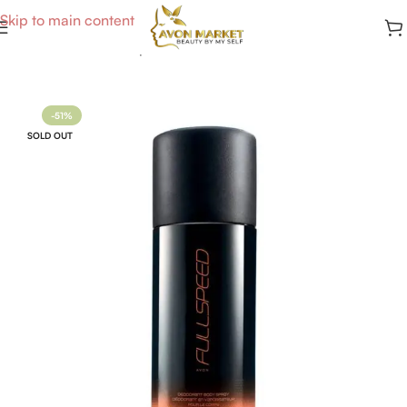
Skip to main content
Accueil
/
Soins du Corps
/
Déodorants
-51%
SOLD OUT