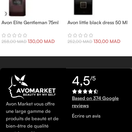
Avon Elite Gentleman 75ml
Avon little black dress 50 Ml
130,00
MAD
130,00
MAD
258,00
MAD
252,00
MAD
4,5
/5
Based on 374 Google
Avon Market vous offre
reviews
une large gamme de
Écrire un avis
produits de beauté et de
bien-être de qualité