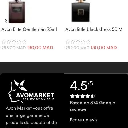
Avon Elite Gentleman 75ml
Avon little black dress 50 Ml
130,00
MAD
130,00
MAD
258,00
MAD
252,00
MAD
4,5
/5
Based on 374 Google
Avon Market vous offre
reviews
une large gamme de
Écrire un avis
produits de beauté et de