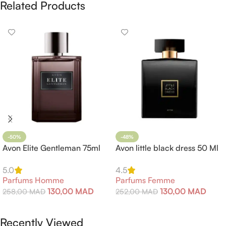
Related Products
-50%
-48%
Avon Elite Gentleman 75ml
Avon little black dress 50 Ml
5.0
4.5
Parfums Homme
Parfums Femme
130,00
MAD
130,00
MAD
258,00
MAD
252,00
MAD
Ajouter Au Panier
Ajouter Au Panier
Recently Viewed