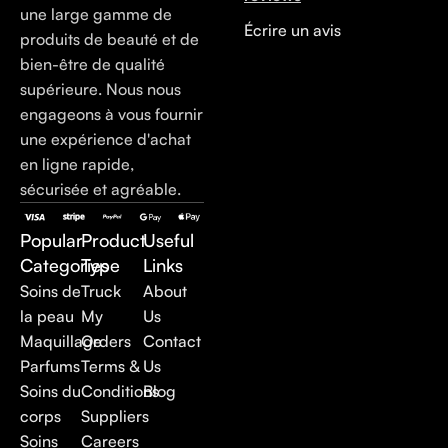
une large gamme de
Écrire un avis
produits de beauté et de
bien-être de qualité
supérieure. Nous nous
engageons à vous fournir
une expérience d'achat
en ligne rapide,
sécurisée et agréable.
Popular
Product
Useful
Categories
Type
Links
Soins de
Truck
About
la peau
My
Us
Maquillage
Orders
Contact
Parfums
Terms &
Us
Soins du
Conditions
Blog
corps
Suppliers
Soins
Careers