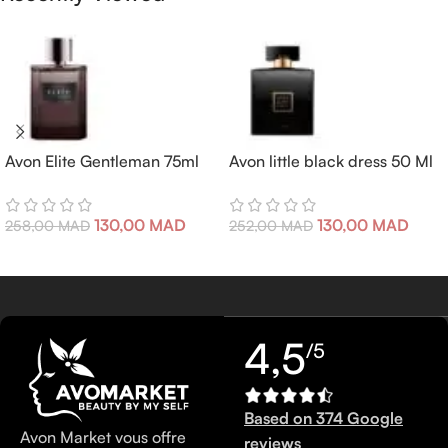
Avon Elite Gentleman 75ml
Avon little black dress 50 Ml
130,00
MAD
130,00
MAD
258,00
MAD
252,00
MAD
4,5
/5
Based on 374 Google
Avon Market vous offre
reviews