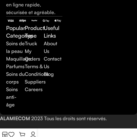
en ligne rapide,
sécurisée et agréable.
Popular
Product
Useful
Categories
Type
Links
Soins de
Truck
About
la peau
My
Us
Maquillage
Orders
Contact
Parfums
Terms &
Us
Soins du
Conditions
Blog
corps
Suppliers
Soins
Careers
anti-
âge
ALAMIECOM
2023 Tous les droits sont réservés.