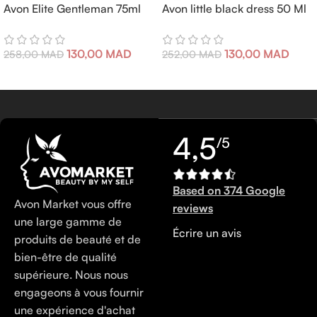
Avon Elite Gentleman 75ml
Avon little black dress 50 Ml
130,00
MAD
130,00
MAD
258,00
MAD
252,00
MAD
4,5
/5
Based on 374 Google
Avon Market vous offre
reviews
une large gamme de
Écrire un avis
produits de beauté et de
bien-être de qualité
supérieure. Nous nous
engageons à vous fournir
une expérience d'achat