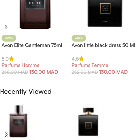
-50%
-48%
Avon Elite Gentleman 75ml
Avon little black dress 50 Ml
5.0
4.5
Parfums Homme
Parfums Femme
130,00
MAD
130,00
MAD
258,00
MAD
252,00
MAD
Ajouter Au Panier
Ajouter Au Panier
Recently Viewed