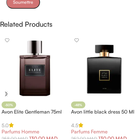
Related Products
-50%
-48%
Avon Elite Gentleman 75ml
Avon little black dress 50 Ml
5.0
4.5
Parfums Homme
Parfums Femme
130,00
MAD
130,00
MAD
258,00
MAD
252,00
MAD