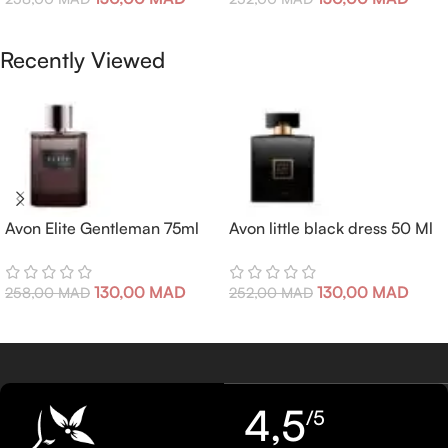
Ajouter Au Panier
Ajouter Au Panier
Recently Viewed
Avon Elite Gentleman 75ml
Avon little black dress 50 Ml
130,00
MAD
130,00
MAD
258,00
MAD
252,00
MAD
4,5
/5