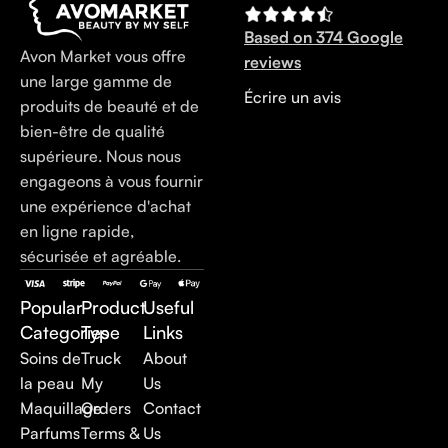
Based on 374 Google
Avon Market vous offre
reviews
une large gamme de
Écrire un avis
produits de beauté et de
bien-être de qualité
supérieure. Nous nous
engageons à vous fournir
une expérience d'achat
en ligne rapide,
sécurisée et agréable.
Popular
Product
Useful
Categories
Type
Links
Soins de
Truck
About
la peau
My
Us
Maquillage
Orders
Contact
Parfums
Terms &
Us