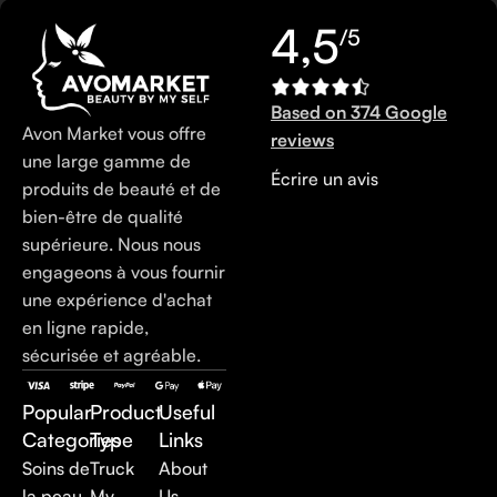
4,5
/5
Based on 374 Google
Avon Market vous offre
reviews
une large gamme de
Écrire un avis
produits de beauté et de
bien-être de qualité
supérieure. Nous nous
engageons à vous fournir
une expérience d'achat
en ligne rapide,
sécurisée et agréable.
Popular
Product
Useful
Categories
Type
Links
Soins de
Truck
About
la peau
My
Us