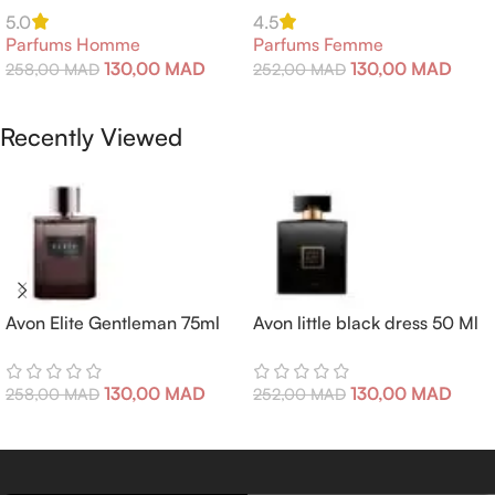
5.0
4.5
Parfums Homme
Parfums Femme
130,00
MAD
130,00
MAD
258,00
MAD
252,00
MAD
Ajouter Au Panier
Ajouter Au Panier
Recently Viewed
Avon Elite Gentleman 75ml
Avon little black dress 50 Ml
130,00
MAD
130,00
MAD
258,00
MAD
252,00
MAD