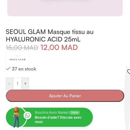
SEOUL GLAM Masque tissu au
HYALURONIC ACID 25mL
12,00
MAD
15,00
MAD
37 en stock
-
+
Ajouter Au Panier
Bouchra Avon Market
Online
Besoin d'aide? Discute avec
nous