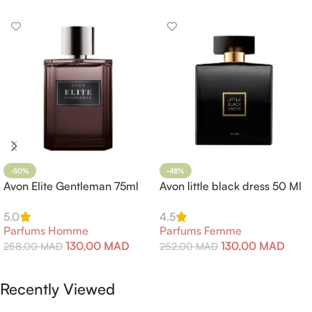
-50%
-48%
Avon Elite Gentleman 75ml
Avon little black dress 50 Ml
5.0
4.5
Parfums Homme
Parfums Femme
130,00
MAD
130,00
MAD
258,00
MAD
252,00
MAD
Ajouter Au Panier
Ajouter Au Panier
Recently Viewed