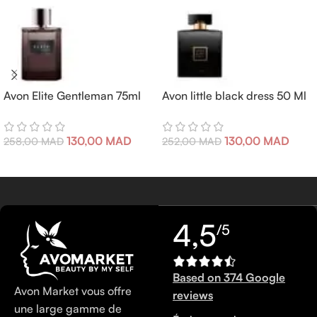
Avon Elite Gentleman 75ml
Avon little black dress 50 Ml
130,00
MAD
130,00
MAD
258,00
MAD
252,00
MAD
4,5
/5
Based on 374 Google
Avon Market vous offre
reviews
une large gamme de