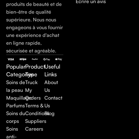
Écrire un avis
produits de beauté et de
bien-être de qualité
supérieure. Nous nous
engageons à vous fournir
une expérience d'achat
en ligne rapide,
sécurisée et agréable.
Popular
Product
Useful
Categories
Type
Links
Soins de
Truck
About
la peau
My
Us
Maquillage
Orders
Contact
Parfums
Terms &
Us
Soins du
Conditions
Blog
corps
Suppliers
Soins
Careers
anti-