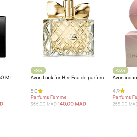
-61%
-50%
50 Ml
Avon Luck for Her Eau de parfum
Avon incan
50 ml
4.9
5.0
Parfums 
Parfums Femme
D
140,00
MAD
258,00
MA
356,00
MAD