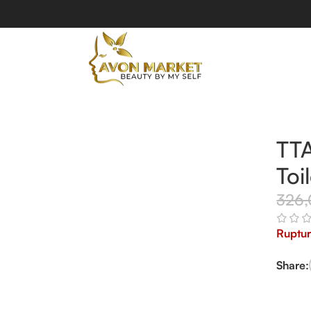
TTA
Toi
326
Ruptur
Share: