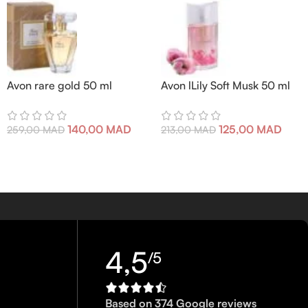
Avon rare gold 50 ml
Avon lLily Soft Musk 50 ml
140,00
MAD
125,00
MAD
259,00
MAD
213,00
MAD
4,5
/5
Based on 374 Google reviews