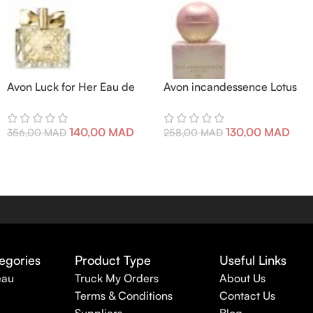
Avon Luck for Her Eau de
Avon incandessence Lotus
parfum 50 ml
50 ml
140,00
MAD
130,00
MAD
356,00
MAD
258,00
MAD
egories
Product Type
Useful Links
eau
Truck My Orders
About Us
Terms & Conditions
Contact Us
Suppliers
Blog