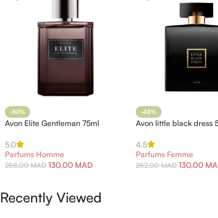
-50%
-48%
Avon Elite Gentleman 75ml
Avon little black dress 
5.0
4.5
Parfums Homme
Parfums Femme
130,00
MAD
130,00
MA
258,00
MAD
252,00
MAD
Recently Viewed