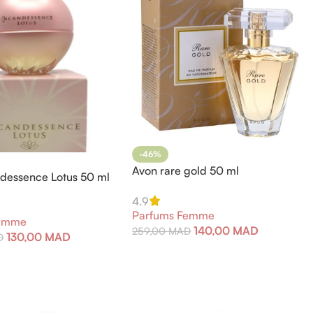
-46%
Avon rare gold 50 ml
dessence Lotus 50 ml
4.9
Parfums Femme
Femme
140,00
MAD
259,00
MAD
130,00
MAD
D