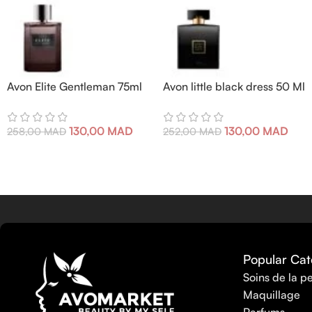
Avon Elite Gentleman 75ml
Avon little black dress 50 Ml
130,00
MAD
130,00
MAD
258,00
MAD
252,00
MAD
Popular Cat
Soins de la p
Maquillage
Parfums