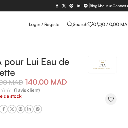
Blog
About us
Contact 
Login / Register
Search
0
0
/
0,00
MA
 pour Lui Eau de
lette
140,00
MAD
,00
MAD
(
1
avis client)
e de stock