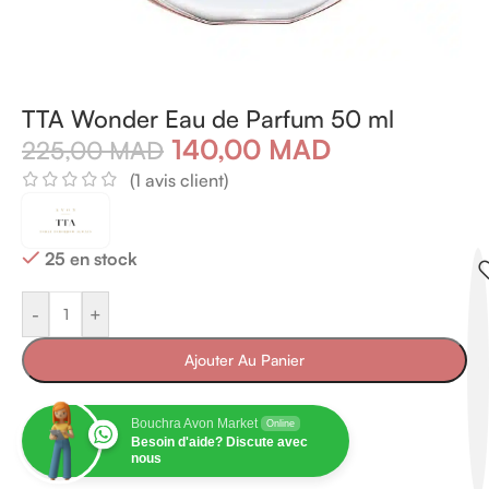
TTA Wonder Eau de Parfum 50 ml
140,00
MAD
225,00
MAD
(
1
avis client)
25 en stock
-
+
Ajouter Au Panier
Bouchra Avon Market
Online
Besoin d'aide? Discute avec
nous