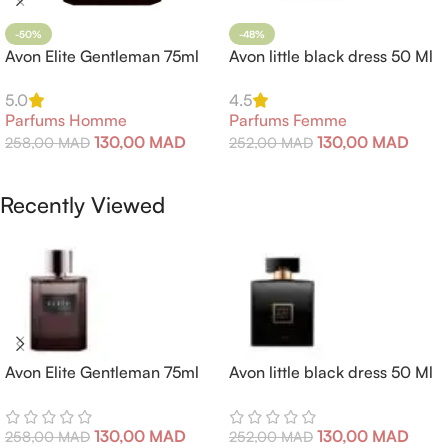
-50%
-48%
Avon Elite Gentleman 75ml
Avon little black dress 50 Ml
5.0
4.5
Parfums Homme
Parfums Femme
130,00
MAD
130,00
MAD
258,00
MAD
252,00
MAD
Ajouter Au Panier
Ajouter Au Panier
Recently Viewed
Avon Elite Gentleman 75ml
Avon little black dress 50 Ml
130,00
MAD
130,00
MAD
258,00
MAD
252,00
MAD