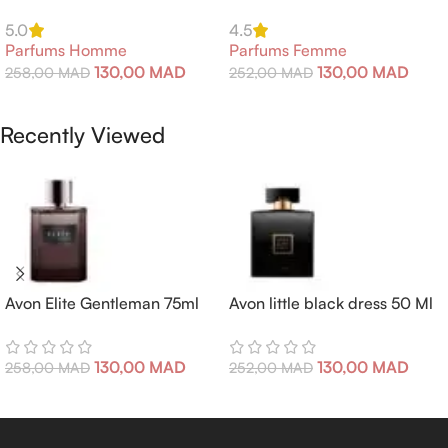
5.0
4.5
Parfums Homme
Parfums Femme
130,00
MAD
130,00
MAD
258,00
MAD
252,00
MAD
Ajouter Au Panier
Ajouter Au Panier
Recently Viewed
Avon Elite Gentleman 75ml
Avon little black dress 50 Ml
130,00
MAD
130,00
MAD
258,00
MAD
252,00
MAD