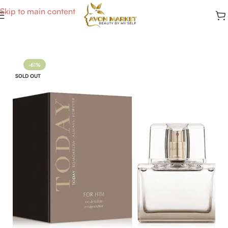
Skip to main content
Accueil
/
Parfums Homme
-61%
SOLD OUT