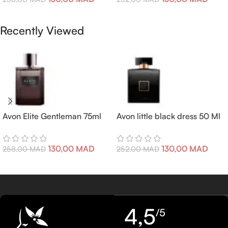
Ajouter Au Panier
Ajouter Au Panier
Recently Viewed
Avon Elite Gentleman 75ml
Avon little black dress 50 Ml
130,00
MAD
130,00
MAD
258,00
MAD
252,00
MAD
4,5
/5