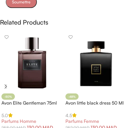
Related Products
-50%
-48%
Avon Elite Gentleman 75ml
Avon little black dress 50 Ml
5.0
4.5
Parfums Homme
Parfums Femme
130,00
MAD
130,00
MAD
258,00
MAD
252,00
MAD