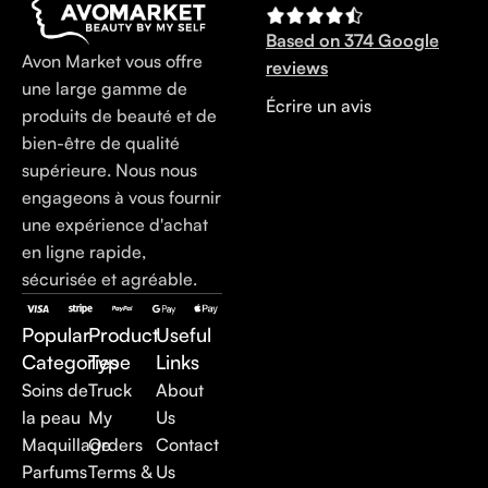
Based on 374 Google
Avon Market vous offre
reviews
une large gamme de
Écrire un avis
produits de beauté et de
bien-être de qualité
supérieure. Nous nous
engageons à vous fournir
une expérience d'achat
en ligne rapide,
sécurisée et agréable.
Popular
Product
Useful
Categories
Type
Links
Soins de
Truck
About
la peau
My
Us
Maquillage
Orders
Contact
Parfums
Terms &
Us