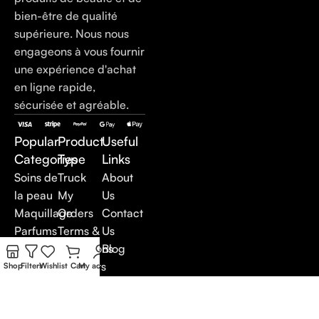
bien-être de qualité
supérieure. Nous nous
engageons à vous fournir
une expérience d'achat
en ligne rapide,
sécurisée et agréable.
Popular
Product
Useful
Categories
Type
Links
Soins de
Truck
About
la peau
My
Us
Maquillage
Orders
Contact
Parfums
Terms &
Us
Soins du
Conditions
Blog
corps
Suppliers
Shop
Filters
Wishlist
Cart
My account
Soins
Careers
anti-