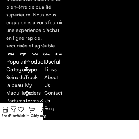
bien-être de qualité
supérieure. Nous nous
engageons à vous fournir
une expérience d'achat
en ligne rapide,
sécurisée et agréable.
Popular
Product
Useful
Categories
Type
Links
Soins de
Truck
About
la peau
My
Us
Maquillage
Orders
Contact
Parfums
Terms &
Us
Soins du
Conditions
Blog
corps
Suppliers
Shop
Filters
Wishlist
Cart
My account
Soins
Careers
anti-