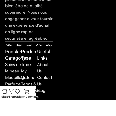
bien-être de qualité
supérieure. Nous nous
engageons à vous fournir
une expérience d'achat
en ligne rapide,
sécurisée et agréable.
Popular
Product
Useful
Categories
Type
Links
Soins de
Truck
About
la peau
My
Us
Maquillage
Orders
Contact
Parfums
Terms &
Us
Soins du
Conditions
Blog
corps
Suppliers
Shop
Filters
Wishlist
Cart
My account
Soins
Careers
anti-