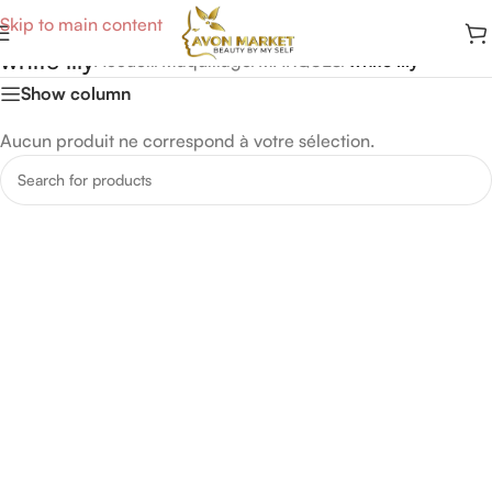
Skip to main content
white lily
Accueil
/
Maquillage
/
MARQUES
/
white lily
Show column
Aucun produit ne correspond à votre sélection.