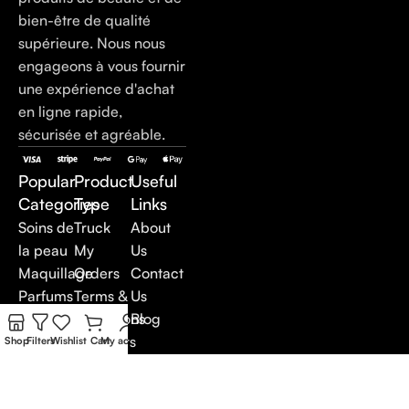
bien-être de qualité
supérieure. Nous nous
engageons à vous fournir
une expérience d'achat
en ligne rapide,
sécurisée et agréable.
Popular
Product
Useful
Categories
Type
Links
Soins de
Truck
About
la peau
My
Us
Maquillage
Orders
Contact
Parfums
Terms &
Us
Soins du
Conditions
Blog
corps
Suppliers
Shop
Filters
Wishlist
Cart
My account
Soins
Careers
anti-